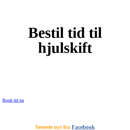
Bestil tid til
hjulskift
Uanset om det er fra vinter til sommer eller omvendt – så
hjælper vi gerne med at skifte dine hjul. Er dine sommer- eller
vinterdæk ikke på fælge, giver vi også gerne et tilbud på
montering af dækkene på fælge.
Book tid nu
Seneste nyt fra
Facebook