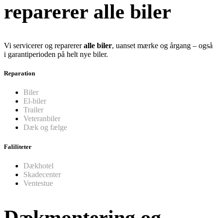
reparerer alle biler
Vi servicerer og reparerer
alle biler
, uanset mærke og årgang – også
i garantiperioden på helt nye biler.
Reparation
Biler
El-biler
Trailer
Veteranbiler
Dæk og fælge
Faliliteter
Dækhotel
Skadecenter
Ventestue
Dækmontering og