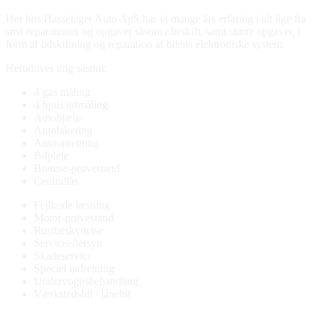
Her hos Hasselager Auto ApS har vi mange års erfaring i alt lige fra
små reparationer og opgaver såsom olieskift, samt større opgaver, i
form af udskiftning og reparation af bilens elektroniske system.
Herudover ting såsom:
4 gas måling
4 hjuls udmåling
Autohjælp
Autolakering
Autoopretning
Bilpleje
Bremse-prøvestand
Centrallås
Fejlkode læsning
Motor-prøvestand
Rustbeskyttelse
Serviceeftersyn
Skadeservice
Speciel indretning
Undervognsbehandling
Værkstedsbil / lånebil