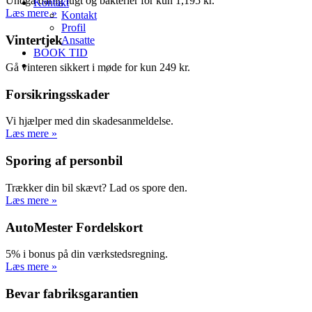
Undgå dårlig lugt og bakterier for kun 1,195 kr.
Kontakt
Læs mere »
Kontakt
Profil
Vintertjek
Ansatte
BOOK TID
Gå vinteren sikkert i møde for kun 249 kr.
Forsikringsskader
Vi hjælper med din skadesanmeldelse.
Læs mere »
Sporing af personbil
Trækker din bil skævt? Lad os spore den.
Læs mere »
AutoMester Fordelskort
5% i bonus på din værkstedsregning.
Læs mere »
Bevar fabriksgarantien