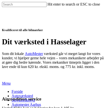
Hit enter to search or ESC to close
Kvalificeret til alle bilmærker
Dit værksted i Hasselager
Som dit lokale
AutoMester
værksted går vi meget langt for vores
kunder, vi hjælper gerne hele vejen – vores mekanikere arbejder på
at gøre dig bedre kørende. Vores mekaniker timepris ligger i den
lave ende til kun 620 kr. ekskl. moms. og 775 kr. inkl. moms.
Oversigt af ydelser
Menu
Stort udbud af service og reparationer.
Læs mere »
Forside
Autoværksted
Aircondition service
Serviceeftersyn
Automester Aarhus