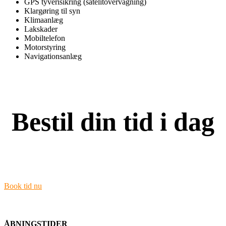
GPS tyverisikring (satelitovervågning)
Klargøring til syn
Klimaanlæg
Lakskader
Mobiltelefon
Motorstyring
Navigationsanlæg
Bestil din tid i dag
Ring til os eller kig forbi med din bil.
Book tid nu
ÅBNINGSTIDER