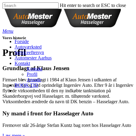
Hit enter to search or ESC to close
Menu
Vores historie
Forside
Autoværksted
Profil
Serviceeftersyn
Automester Aarhus
Kontakt
Grundlagt af Klaus Jensen
Kontakt
Profil
Ansatte
Firmaet blev grundlagt i 1984 af Klaus Jensen i udkanten af
BOOK TID
Ingerslev by og hed oprindeligt Ingerslev Auto. Efter 9 år i Ingerslev
flyttede virksomheden til den ny indkøbte tanktstation på
Skanderborgvej ved Hasselager. m. tilhørende værksted.
Virksomheden ændrede da navn til DK benzin – Hasselager Auto.
Ny mand i front for Hasselager Auto
Fremover står 26-årige Stefan Kuntz bag roret hos Hasselager Auto
Læs mere »